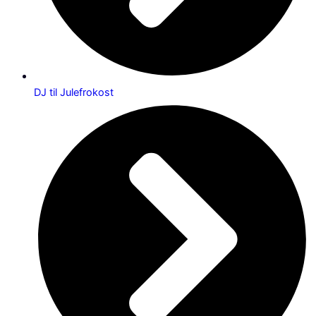
DJ til Julefrokost