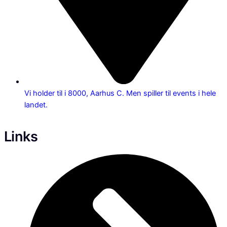
Vi holder til i 8000, Aarhus C. Men spiller til events i hele
landet.
Links