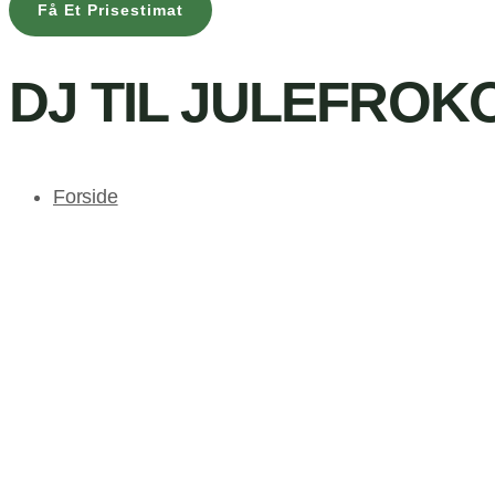
Få Et Prisestimat
DJ TIL JULEFROK
Forside