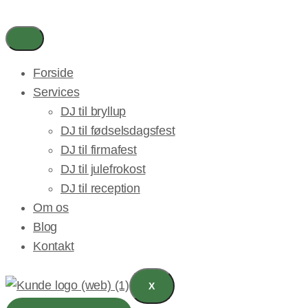
Skip
to
content
Forside
Services
DJ til bryllup
DJ til fødselsdagsfest
DJ til firmafest
DJ til julefrokost
DJ til reception
Om os
Blog
Kontakt
X